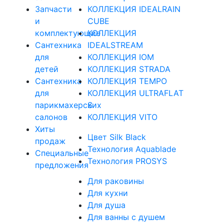
Запчасти
КОЛЛЕКЦИЯ IDEALRAIN
и
CUBE
комплектующие
КОЛЛЕКЦИЯ
Сантехника
IDEALSTREAM
для
КОЛЛЕКЦИЯ IOM
детей
КОЛЛЕКЦИЯ STRADA
Сантехника
КОЛЛЕКЦИЯ TEMPO
для
КОЛЛЕКЦИЯ ULTRAFLAT
парикмахерских
S
салонов
КОЛЛЕКЦИЯ VITO
Хиты
Цвет Silk Black
продаж
Технология Aquablade
Специальные
Технология PROSYS
предложения
Для раковины
Для кухни
Для душа
Для ванны с душем