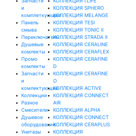
Запчасти
КОЛЛЕКЦИЯ I.LIFE
и
КОЛЛЕКЦИЯ SPHERO
комплеткующие
КОЛЛЕКЦИЯ MELANGE
Панель
КОЛЛЕКЦИЯ TESI
смыва
КОЛЛЕКЦИЯ TONIC II
Переключатель
КОЛЛЕКЦИЯ STRADA II
Душевые
КОЛЛЕКЦИЯ CERALINE
комлекты
КОЛЛЕКЦИЯ CERAFLEX
Промо
КОЛЛЕКЦИЯ CERAFINE
комлекты
D
Запчасти
КОЛЛЕКЦИЯ CERAFINE
и
O
комлектующие
КОЛЛЕКЦИЯ ACTIVE
Коллекции
КОЛЛЕКЦИЯ CONNECT
Разное
AIR
Смесители
КОЛЛЕКЦИЯ ALPHA
Душевое
КОЛЛЕКЦИЯ CONNECT
оборудование
КОЛЛЕКЦИЯ CERAPLUS
Унитазы
КОЛЛЕКЦИЯ