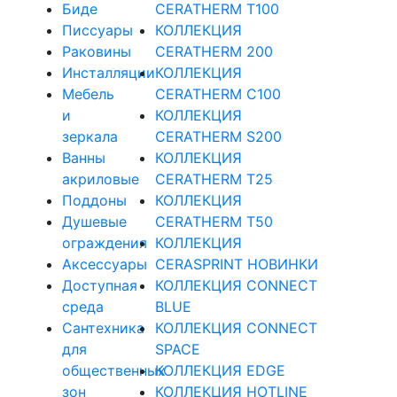
Биде
CERATHERM T100
Писсуары
КОЛЛЕКЦИЯ
Раковины
CERATHERM 200
Инсталляции
КОЛЛЕКЦИЯ
Мебель
CERATHERM C100
и
КОЛЛЕКЦИЯ
зеркала
CERATHERM S200
Ванны
КОЛЛЕКЦИЯ
акриловые
CERATHERM T25
Поддоны
КОЛЛЕКЦИЯ
Душевые
CERATHERM T50
ограждения
КОЛЛЕКЦИЯ
Аксессуары
CERASPRINT НОВИНКИ
Доступная
КОЛЛЕКЦИЯ CONNECT
среда
BLUE
Cантехника
КОЛЛЕКЦИЯ CONNECT
для
SPACE
общественных
КОЛЛЕКЦИЯ EDGE
зон
КОЛЛЕКЦИЯ HOTLINE