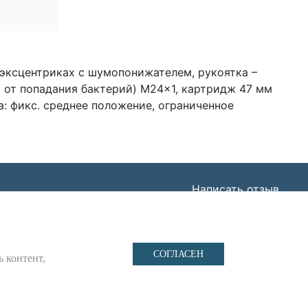
я
 эксцентриках с шумопонижателем, рукоятка –
 от попадания бактерий) M24x1, картридж 47 мм
а: фикс. среднее положение, ограниченное
Написать отзыв
Н: 1227700443266,
СОГЛАСЕН
ь контент,
иденциальности
и
Файлы cookie
.