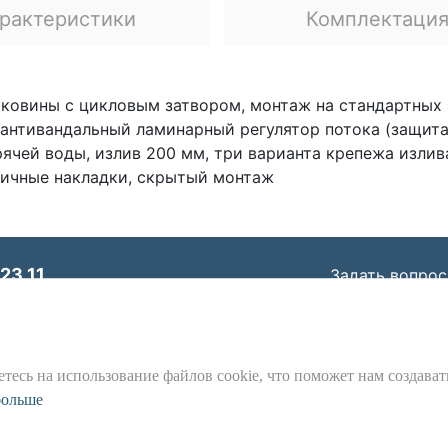
рактеристики
Комплектаци
аковины с цикловым затвором, монтаж на стандартных
 антивандальный ламинарный регулятор потока (защита
ячей воды, излив 200 мм, три варианта крепежа излив
тичные накладки, скрытый монтаж
23 11
Задать вопрос
© ООО «Идеал Стандарт Солюшенс»
2026
арт Солюшенс», ИНН: 7736342535, КПП: 772501001, ОГР
Юр. адрес: 115162, г. Москва, Шаболовка ул., д. 31 Б
тесь на использование файлов cookie, что поможет нам создават
является предметом наших
больше
Положения и Условия
,
Политика Конф