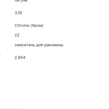
латунь
с
3,18
Chrome (Хром)
22
смеситель для раковины
а
2,954