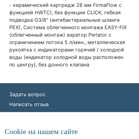
- керамический картридж 28 мм FirmaFlow с
функцией HWTC), без функции CLICK, гибкая
подводка G3/8" (антибактериальные шланги
PEX), Система облегченного монтажа EASY-FIX
(облегченный монтаж) аэратор Perlator с
ограничением потока 5 л/мин., металлическая
рукоятка с индикаторами горячей / холодной
воды (индикатор холодной воды расположен
по центру), без донного клапана
Задать вопрос
Написать отзыв
© ООО «Идеал Стандарт Солюшенс»
2026
ООО «Идеал Стандарт Солюшенс», ИНН:
Сookie на нашем сайте
7736342535, КПП: 772501001, ОГРН: