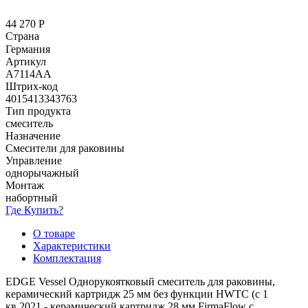
44 270
Р
Страна
Германия
Артикул
A7114AA
Штрих-код
4015413343763
Тип продукта
смеситель
Назначение
Смесители для раковины
Управление
однорычажный
Монтаж
набортный
Где Купить?
О товаре
Характеристики
Комплектация
EDGE Vessel Однорукоятковый смеситель для раковины,
керамический картридж 25 мм без функции HWTC (с 1
кв.2021 - керамический картридж 28 мм FirmaFlow с