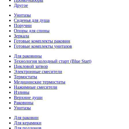
Промо-наборы
Другое
Унитазы
Сиденья для душа
Поручни
Опоры для спины
Зеркала
Готовые комплекты раковин
Готовые комплекты унитазов
Для раковины
Технология холодный старт (Blue Start)
Цикловой затвор
Электронные смесители
Термостаты
Медицинские термостаты
Нажимные смесители
Изливы
Верхние души
Раковины
Унитазы
Для раковин
Для керамики
Для поддонов