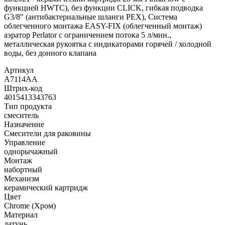
функцией HWTC), без функции CLICK, гибкая подводка
G3/8" (антибактериальные шланги PEX), Система
облегченного монтажа EASY-FIX (облегченный монтаж)
аэратор Perlator с ограничением потока 5 л/мин.,
металлическая рукоятка с индикаторами горячей / холодной
воды, без донного клапана
Артикул
A7114AA
Штрих-код
4015413343763
Тип продукта
смеситель
Назначение
Смесители для раковины
Управление
однорычажный
Монтаж
набортный
Механизм
керамический картридж
Цвет
Chrome (Хром)
Материал
латунь