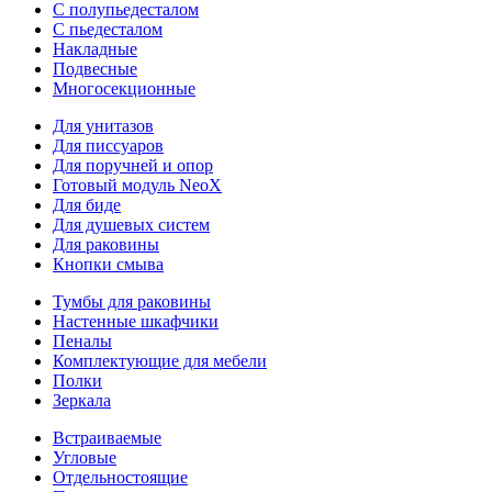
С полупьедесталом
С пьедесталом
Накладные
Подвесные
Многосекционные
Для унитазов
Для писсуаров
Для поручней и опор
Готовый модуль NeoX
Для биде
Для душевых систем
Для раковины
Кнопки смыва
Тумбы для раковины
Настенные шкафчики
Пеналы
Комплектующие для мебели
Полки
Зеркала
Встраиваемые
Угловые
Отдельностоящие