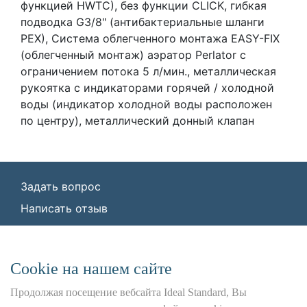
функцией HWTC), без функции CLICK, гибкая
подводка G3/8" (антибактериальные шланги
PEX), Система облегченного монтажа EASY-FIX
(облегченный монтаж) аэратор Perlator с
ограничением потока 5 л/мин., металлическая
рукоятка с индикаторами горячей / холодной
воды (индикатор холодной воды расположен
по центру), металлический донный клапан
Задать вопрос
Написать отзыв
© ООО «Идеал Стандарт Солюшенс»
2026
ООО «Идеал Стандарт Солюшенс», ИНН:
Сookie на нашем сайте
7736342535, КПП: 772501001, ОГРН:
1227700443266,
Продолжая посещение вебсайта Ideal Standard, Вы