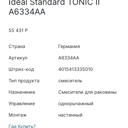
Ideal Standard TONIC II
A6334AA
55 431
Р
Страна
Германия
Артикул
A6334AA
Штрих-код
4015413335010
Тип продукта
смеситель
Назначение
Смесители для раковины
Управление
однорычажный
Монтаж
настенный
Где Купить?