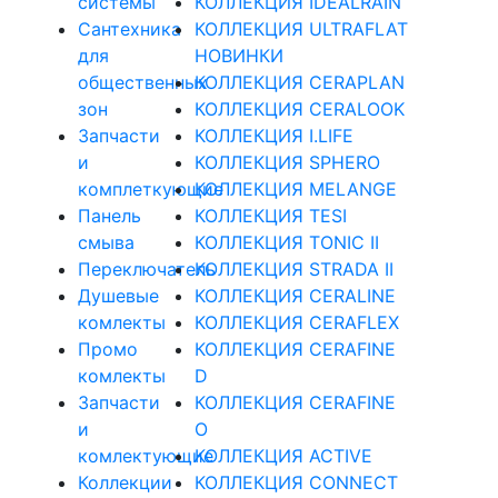
системы
КОЛЛЕКЦИЯ IDEALRAIN
Сантехника
КОЛЛЕКЦИЯ ULTRAFLAT
для
НОВИНКИ
общественных
КОЛЛЕКЦИЯ CERAPLAN
зон
КОЛЛЕКЦИЯ CERALOOK
Запчасти
КОЛЛЕКЦИЯ I.LIFE
и
КОЛЛЕКЦИЯ SPHERO
комплеткующие
КОЛЛЕКЦИЯ MELANGE
Панель
КОЛЛЕКЦИЯ TESI
смыва
КОЛЛЕКЦИЯ TONIC II
Переключатель
КОЛЛЕКЦИЯ STRADA II
Душевые
КОЛЛЕКЦИЯ CERALINE
комлекты
КОЛЛЕКЦИЯ CERAFLEX
Промо
КОЛЛЕКЦИЯ CERAFINE
комлекты
D
Запчасти
КОЛЛЕКЦИЯ CERAFINE
и
O
комлектующие
КОЛЛЕКЦИЯ ACTIVE
Коллекции
КОЛЛЕКЦИЯ CONNECT