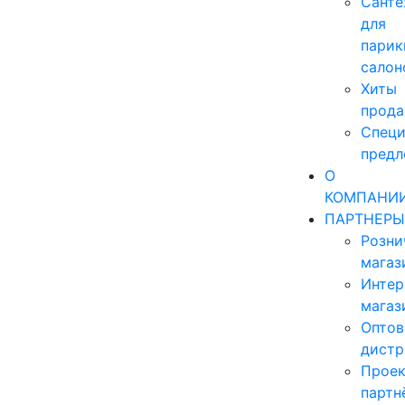
Санте
для
парик
салон
Хиты
прод
Специ
предл
О
КОМПАНИ
ПАРТНЕРЫ
Розни
магаз
Интер
магаз
Опто
дист
Прое
партн