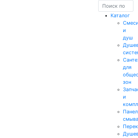
Каталог
Смеси
и
душ
Душе
сист
Санте
для
общес
зон
Запча
и
комп
Панел
смыв
Перек
Душе