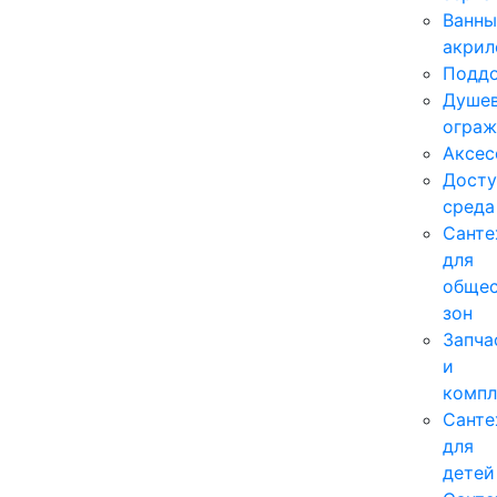
Ванны
акрил
Подд
Душе
ограж
Аксес
Досту
среда
Cанте
для
общес
зон
Запча
и
комп
Санте
для
детей