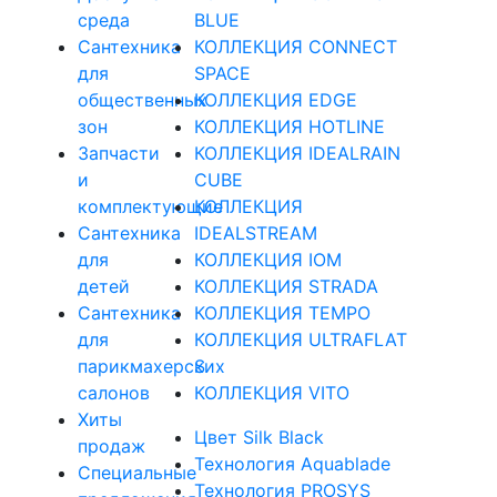
среда
BLUE
Cантехника
КОЛЛЕКЦИЯ CONNECT
для
SPACE
общественных
КОЛЛЕКЦИЯ EDGE
зон
КОЛЛЕКЦИЯ HOTLINE
Запчасти
КОЛЛЕКЦИЯ IDEALRAIN
и
CUBE
комплектующие
КОЛЛЕКЦИЯ
Сантехника
IDEALSTREAM
для
КОЛЛЕКЦИЯ IOM
детей
КОЛЛЕКЦИЯ STRADA
Сантехника
КОЛЛЕКЦИЯ TEMPO
для
КОЛЛЕКЦИЯ ULTRAFLAT
парикмахерских
S
салонов
КОЛЛЕКЦИЯ VITO
Хиты
Цвет Silk Black
продаж
Технология Aquablade
Специальные
Технология PROSYS