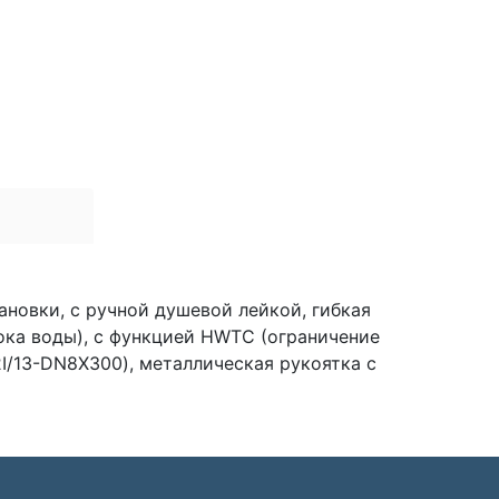
я
новки, с ручной душевой лейкой, гибкая
тока воды), с функцией HWTC (ограничение
I/13-DN8X300), металлическая рукоятка с