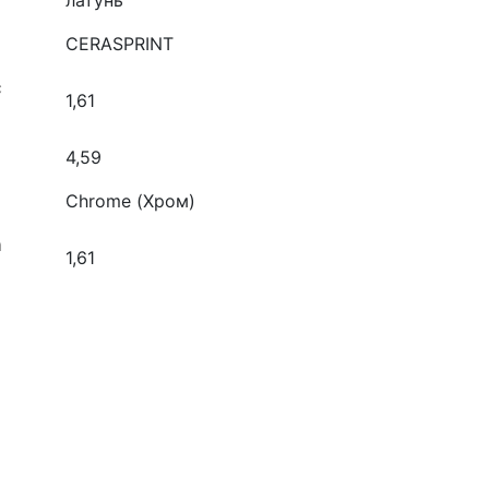
латунь
CERASPRINT
с
1,61
4,59
Chrome (Хром)
а
1,61