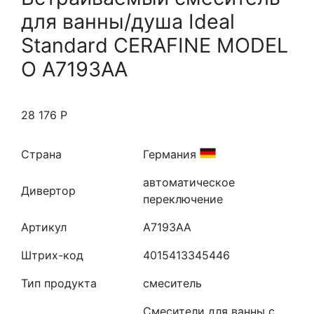
для ванны/душа Ideal
Standard CERAFINE MODEL
O A7193AA
28 176
Р
Страна
Германия
автоматическое
Дивертор
переключение
Артикул
A7193AA
Штрих-код
4015413345446
Тип продукта
смеситель
Смесители для ванны с