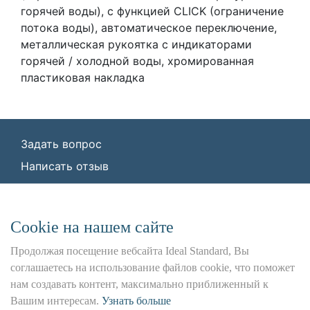
горячей воды), с функцией CLICK (ограничение
потока воды), автоматическое переключение,
металлическая рукоятка с индикаторами
горячей / холодной воды, хромированная
пластиковая накладка
Задать вопрос
Написать отзыв
© ООО «Идеал Стандарт Солюшенс»
2026
ООО «Идеал Стандарт Солюшенс», ИНН:
Сookie на нашем сайте
7736342535, КПП: 772501001, ОГРН:
1227700443266,
Продолжая посещение вебсайта Ideal Standard, Вы
Юр. адрес: 115162, г. Москва, Шаболовка ул.,
соглашаетесь на использование файлов cookie, что поможет
д. 31 Б
нам создавать контент, максимально приближенный к
Вашим интересам.
Узнать больше
Использование данного сайта является предметом