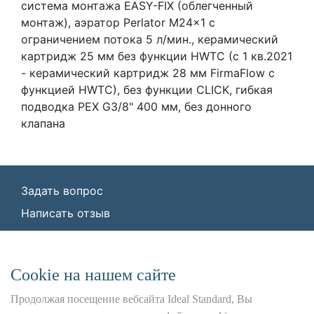
система монтажа EASY-FIX (облегченный
монтаж), аэратор Perlator M24x1 с
ограничением потока 5 л/мин., керамический
картридж 25 мм без функции HWTC (с 1 кв.2021
- керамический картридж 28 мм FirmaFlow с
функцией HWTC), без функции CLICK, гибкая
подводка PEX G3/8" 400 мм, без донного
клапана
Задать вопрос
Написать отзыв
© ООО «Идеал Стандарт Солюшенс»
2026
ООО «Идеал Стандарт Солюшенс», ИНН:
Сookie на нашем сайте
7736342535, КПП: 772501001, ОГРН:
1227700443266,
Продолжая посещение вебсайта Ideal Standard, Вы