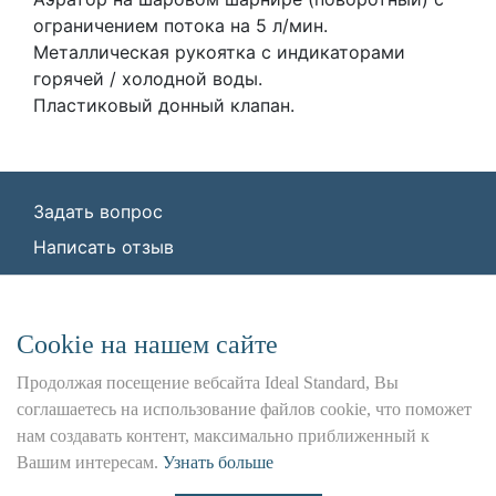
ограничением потока на 5 л/мин.
Металлическая рукоятка с индикаторами
горячей / холодной воды.
Пластиковый донный клапан.
Задать вопрос
Написать отзыв
© ООО «Идеал Стандарт Солюшенс»
2026
ООО «Идеал Стандарт Солюшенс», ИНН:
Сookie на нашем сайте
7736342535, КПП: 772501001, ОГРН:
1227700443266,
Продолжая посещение вебсайта Ideal Standard, Вы
Юр. адрес: 115162, г. Москва, Шаболовка ул.,
соглашаетесь на использование файлов cookie, что поможет
д. 31 Б
нам создавать контент, максимально приближенный к
Вашим интересам.
Узнать больше
Использование данного сайта является предметом
наших
Положения и Условия
,
Политика