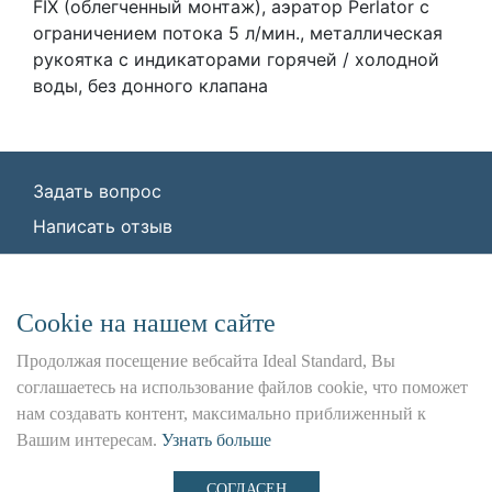
FIX (облегченный монтаж), аэратор Perlator с
ограничением потока 5 л/мин., металлическая
рукоятка с индикаторами горячей / холодной
воды, без донного клапана
Задать вопрос
Написать отзыв
© ООО «Идеал Стандарт Солюшенс»
2026
ООО «Идеал Стандарт Солюшенс», ИНН:
Сookie на нашем сайте
7736342535, КПП: 772501001, ОГРН:
1227700443266,
Продолжая посещение вебсайта Ideal Standard, Вы
Юр. адрес: 115162, г. Москва, Шаболовка ул.,
соглашаетесь на использование файлов cookie, что поможет
д. 31 Б
нам создавать контент, максимально приближенный к
Вашим интересам.
Узнать больше
Использование данного сайта является предметом
наших
Положения и Условия
,
Политика
СОГЛАСЕН