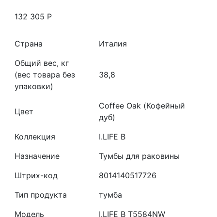
132 305
Р
Страна
Италия
Общий вес, кг
(вес товара без
38,8
упаковки)
Coffee Oak (Кофейный
Цвет
дуб)
Коллекция
I.LIFE B
Назначение
Тумбы для раковины
Штрих-код
8014140517726
Тип продукта
тумба
Модель
I.LIFE B T5584NW