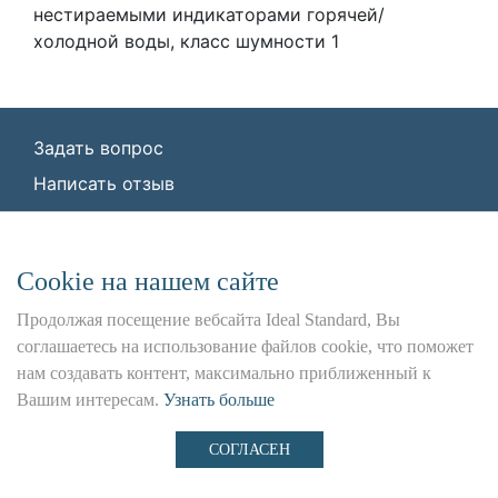
нестираемыми индикаторами горячей/
холодной воды, класс шумности 1
Задать вопрос
Написать отзыв
© ООО «Идеал Стандарт Солюшенс»
2026
ООО «Идеал Стандарт Солюшенс», ИНН:
Сookie на нашем сайте
7736342535, КПП: 772501001, ОГРН:
1227700443266,
Продолжая посещение вебсайта Ideal Standard, Вы
Юр. адрес: 115162, г. Москва, Шаболовка ул.,
соглашаетесь на использование файлов cookie, что поможет
д. 31 Б
нам создавать контент, максимально приближенный к
Вашим интересам.
Узнать больше
Использование данного сайта является предметом
наших
Положения и Условия
,
Политика
СОГЛАСЕН
Конфиденциальности
и
Файлы cookie
.